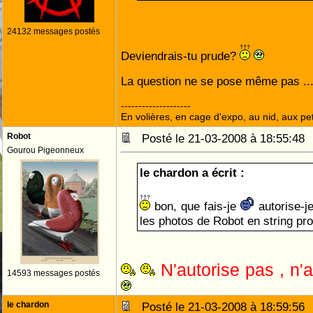
24132 messages postés
Deviendrais-tu prude?
La question ne se pose même pas ....
--------------------
En volières, en cage d'expo, au nid, aux peti
Robot
Posté le 21-03-2008 à 18:55:4
Gourou Pigeonneux
le chardon a écrit :
bon, que fais-je
autorise-je
les photos de Robot en string pr
N'autorise pas , n'
14593 messages postés
le chardon
Posté le 21-03-2008 à 18:59:5