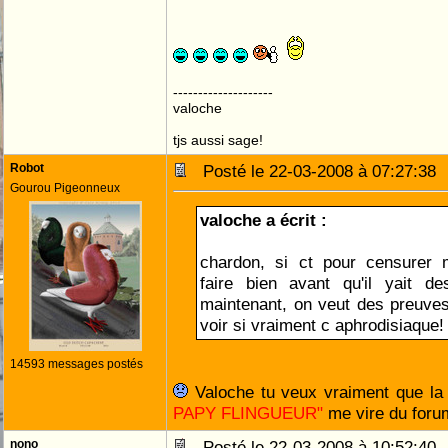
--------------------
valoche
tjs aussi sage!
Robot
Posté le 22-03-2008 à 07:27:3
Gourou Pigeonneux
valoche a écrit :
chardon, si ct pour censurer ma
faire bien avant qu'il yait de
maintenant, on veut des preuves
voir si vraiment c aphrodisiaque!
14593 messages postés
Valoche tu veux vraiment que la 
PAPY FLINGUEUR"
me vire du foru
nono
Posté le 22-03-2008 à 10:52:4