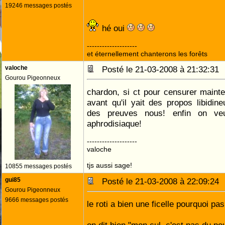
19246 messages postés
hé oui
--------------------
et éternellement chanterons les forêts
valoche
Posté le 21-03-2008 à 21:32:3
Gourou Pigeonneux
chardon, si ct pour censurer maintena
avant qu'il yait des propos libidin
des preuves nous! enfin on veu
aphrodisiaque!
--------------------
valoche
tjs aussi sage!
10855 messages postés
gui85
Posté le 21-03-2008 à 22:09:2
Gourou Pigeonneux
9666 messages postés
le roti a bien une ficelle pourquoi pa