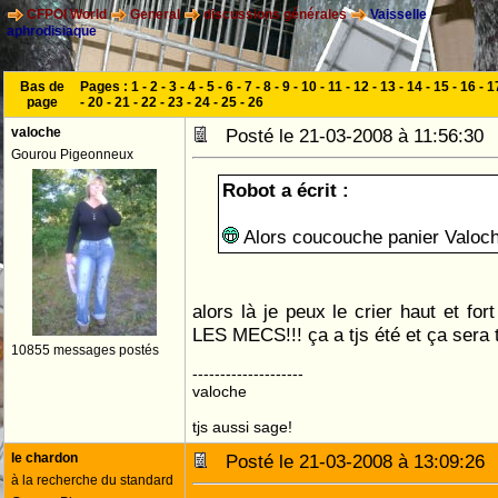
CFPOI World
General
discussions générales
Vaisselle
aphrodisiaque
Bas de
Pages :
1
-
2
-
3
-
4
-
5
-
6
-
7
-
8
-
9
-
10
-
11
-
12
-
13
-
14
-
15
-
16
-
1
page
-
20
-
21
-
22
-
23
-
24
-
25
-
26
valoche
Posté le 21-03-2008 à 11:56:3
Gourou Pigeonneux
Robot a écrit :
Alors coucouche panier Valoc
alors là je peux le crier haut et 
LES MECS!!! ça a tjs été et ça sera 
10855 messages postés
--------------------
valoche
tjs aussi sage!
le chardon
Posté le 21-03-2008 à 13:09:2
à la recherche du standard