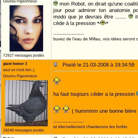
Gourou Pigeonneux
mon Robot, on dirait qu'une coaliti
jour pour admirer ton anatomie p
modo que je devrais être .......
il
cède à la pression
--------------------
buvez de l'eau de Millau, vos idées seront c
72927 messages postés
giant homer 3
Posté le 21-03-2008 à 19:34:5
seul on n'est rien ;)
Gourou Pigeonneux
ha faut toujours céder a la pression
( hummmm une bonne bière
--------------------
et éternellement chanterons les forêts
19246 messages postés