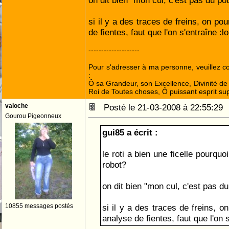
on dit bien "mon cul, c'est pas du poule
si il y a des traces de freins, on pou
de fientes, faut que l'on s'entraîne :lol
--------------------
Pour s'adresser à ma personne, veuillez 
:
Ô sa Grandeur, son Excellence, Divinité de 
Roi de Toutes choses, Ô puissant esprit sup
valoche
Posté le 21-03-2008 à 22:55:2
Gourou Pigeonneux
gui85 a écrit :
le roti a bien une ficelle pourquo
robot?
on dit bien "mon cul, c'est pas d
10855 messages postés
si il y a des traces de freins, on
analyse de fientes, faut que l'on 