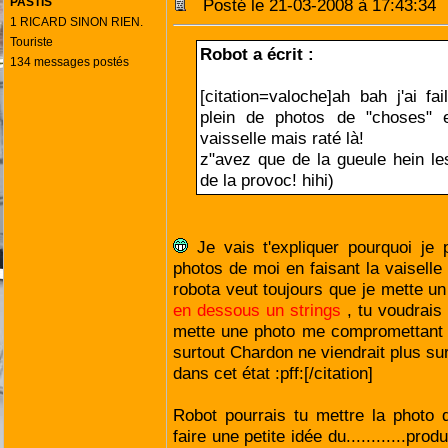
PASTIS
Posté le 21-03-2008 à 17:43:3
1 RICARD SINON RIEN.
Touriste
Robot a écrit :
134 messages postés
[citation=valoche]ah bah j'ai fail
plein de photos de "choses" e
vaisselle mais raté là!
z"avez que de la gueule hein les
de la provoc! hihi)
Je vais t'expliquer pourquoi je
photos de moi en faisant la vaisel
robota veut toujours que je mette un 
en dessous un strings
, tu voudrai
mette une photo me compromettan
surtout Chardon ne viendrait plus sur
dans cet état :pff:[/citation]
Robot pourrais tu mettre la photo 
faire une petite idée du............prod