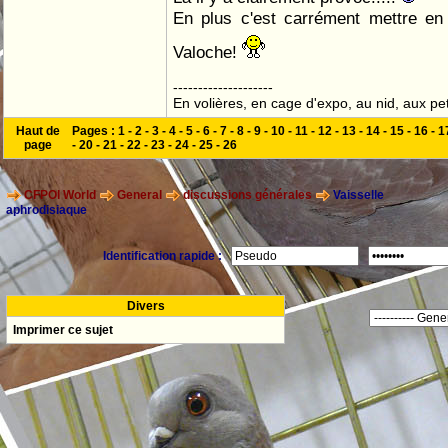
En plus c'est carrément mettre en
Valoche!
--------------------
En volières, en cage d'expo, au nid, aux peti
Haut de
Pages :
1
-
2
-
3
-
4
-
5
-
6
-
7
-
8
-
9
-
10
-
11
-
12
-
13
-
14
-
15
-
16
-
1
page
-
20
-
21
-
22
-
23
-
24
-
25
-
26
CFPOI World
General
discussions générales
Vaisselle
aphrodisiaque
Identification rapide :
Divers
Imprimer ce sujet