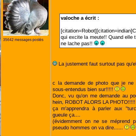
valoche a écrit :
[citation=Robot][citation=indian]
qui excite la meute!! Quand elle t
35642 messages postés
ne lache pas!!
La justement faut surtout pas qu'ell
c la demande de photo que je ne 
sous-entendus bien sur!!!!!
Donc, vu qu'on me demande au pouv
hein, ROBOT ALORS LA PHOTO!!!!!
ça m'apprendra à parler aux "turc
gueule ça....
(évidemment on ne se méprend pa
pseudo hommes on va dire......