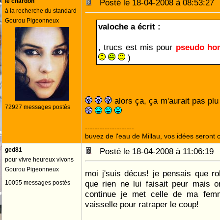
le chardon
Posté le 18-04-2008 à 08:53:2
à la recherche du standard
Gourou Pigeonneux
valoche a écrit :
, trucs est mis pour
pseudo h
)
alors ça, ça m'aurait pas plu .
72927 messages postés
--------------------
buvez de l'eau de Millau, vos idées seront c
ged81
Posté le 18-04-2008 à 11:06:1
pour vivre heureux vivons
Gourou Pigeonneux
moi j'suis décus! je pensais que ro
que rien ne lui faisait peur mais o
10055 messages postés
continue je met celle de ma femm
vaisselle pour ratraper le coup!