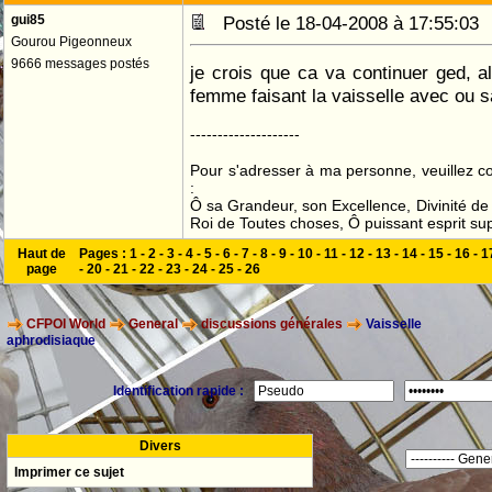
gui85
Posté le 18-04-2008 à 17:55:0
Gourou Pigeonneux
9666 messages postés
je crois que ca va continuer ged, a
femme faisant la vaisselle avec ou san
--------------------
Pour s'adresser à ma personne, veuillez 
:
Ô sa Grandeur, son Excellence, Divinité de 
Roi de Toutes choses, Ô puissant esprit sup
Haut de
Pages :
1
-
2
-
3
-
4
-
5
-
6
-
7
-
8
-
9
-
10
-
11
-
12
-
13
-
14
-
15
-
16
-
1
page
-
20
-
21
-
22
-
23
-
24
-
25
-
26
CFPOI World
General
discussions générales
Vaisselle
aphrodisiaque
Identification rapide :
Divers
Imprimer ce sujet