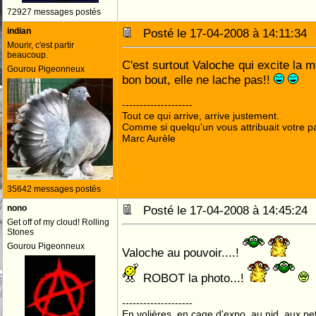
72927 messages postés
indian
Posté le 17-04-2008 à 14:11:3
Mourir, c'est partir
beaucoup.
C'est surtout Valoche qui excite la m
Gourou Pigeonneux
bon bout, elle ne lache pas!!
--------------------
Tout ce qui arrive, arrive justement.
Comme si quelqu'un vous attribuait votre pa
Marc Aurèle
35642 messages postés
nono
Posté le 17-04-2008 à 14:45:2
Get off of my cloud! Rolling
Stones
Gourou Pigeonneux
Valoche au pouvoir....!
ROBOT la photo...!
--------------------
En volières, en cage d'expo, au nid, aux peti