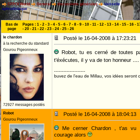
CFPOI World
General
discussions générales
Vaisselle
aphrodisiaque
Bas de
Pages :
1
-
2
-
3
-
4
-
5
-
6
-
7
-
8
-
9
-
10
-
11
-
12
-
13
-
14
-
15
-
16
-
1
page
-
20
-
21
-
22
-
23
-
24
-
25
-
26
le chardon
Posté le 16-04-2008 à 17:23:2
à la recherche du standard
Gourou Pigeonneux
Robot, tu es cerné de toutes part
t'éxécutes, il y va de ton honneur ...
--------------------
buvez de l'eau de Millau, vos idées seront c
72927 messages postés
Robot
Posté le 16-04-2008 à 18:04:1
Gourou Pigeonneux
Me cerner Chardon , t'as vu 
courage alors