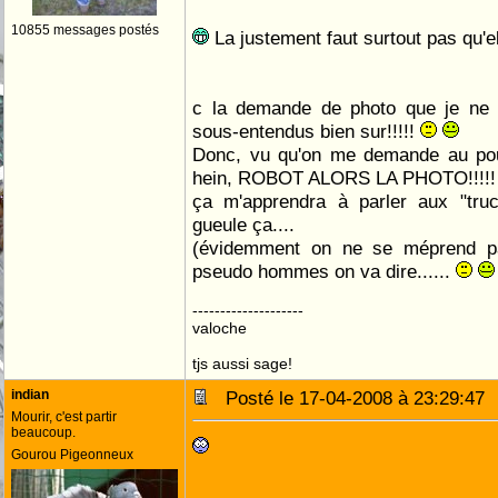
10855 messages postés
La justement faut surtout pas qu'ell
c la demande de photo que je ne 
sous-entendus bien sur!!!!!
Donc, vu qu'on me demande au pouv
hein, ROBOT ALORS LA PHOTO!!!!!
ça m'apprendra à parler aux "truc
gueule ça....
(évidemment on ne se méprend pa
pseudo hommes on va dire......
--------------------
valoche
tjs aussi sage!
indian
Posté le 17-04-2008 à 23:29:4
Mourir, c'est partir
beaucoup.
Gourou Pigeonneux