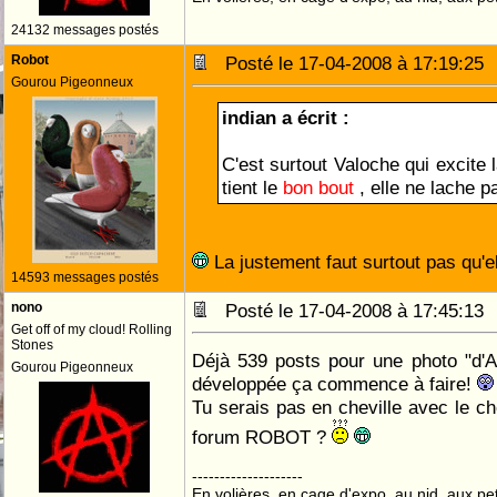
24132 messages postés
Robot
Posté le 17-04-2008 à 17:19:2
Gourou Pigeonneux
indian a écrit :
C'est surtout Valoche qui excite 
tient le
bon bout
, elle ne lache p
La justement faut surtout pas qu'e
14593 messages postés
nono
Posté le 17-04-2008 à 17:45:1
Get off of my cloud! Rolling
Stones
Déjà 539 posts pour une photo "d'A
Gourou Pigeonneux
développée ça commence à faire!
Tu serais pas en cheville avec le ch
forum ROBOT ?
--------------------
En volières, en cage d'expo, au nid, aux peti