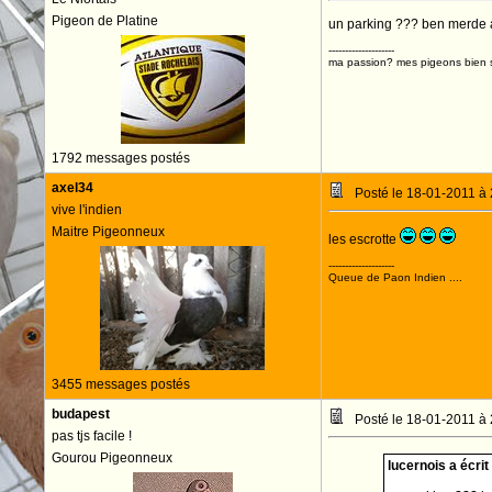
Pigeon de Platine
un parking ??? ben merde alor
--------------------
ma passion? mes pigeons bien s
1792 messages postés
axel34
Posté le 18-01-2011 à
vive l'indien
Maitre Pigeonneux
les escrotte
--------------------
Queue de Paon Indien ....
3455 messages postés
budapest
Posté le 18-01-2011 à
pas tjs facile !
Gourou Pigeonneux
lucernois a écrit 