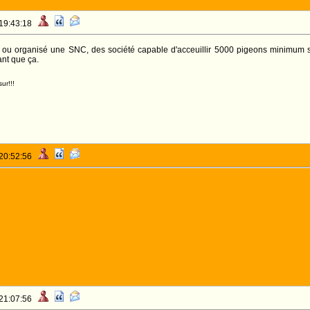
 19:43:18
ux ou organisé une SNC, des société capable d'acceuillir 5000 pigeons minimum
ant que ça.
ur!!!
 20:52:56
 21:07:56