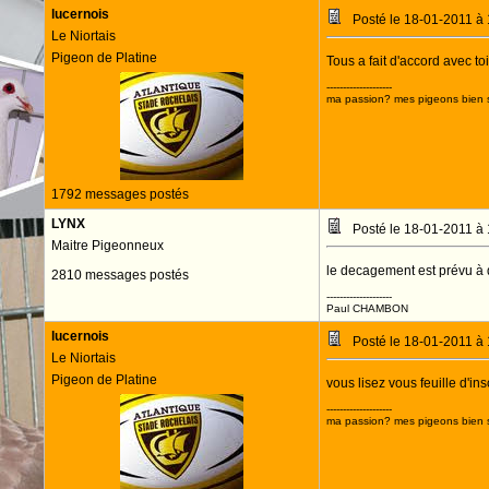
lucernois
Posté le 18-01-2011 à
Le Niortais
Pigeon de Platine
Tous a fait d'accord avec to
--------------------
ma passion? mes pigeons bien s
1792 messages postés
LYNX
Posté le 18-01-2011 à
Maitre Pigeonneux
le decagement est prévu à 
2810 messages postés
--------------------
Paul CHAMBON
lucernois
Posté le 18-01-2011 à
Le Niortais
Pigeon de Platine
vous lisez vous feuille d'in
--------------------
ma passion? mes pigeons bien s