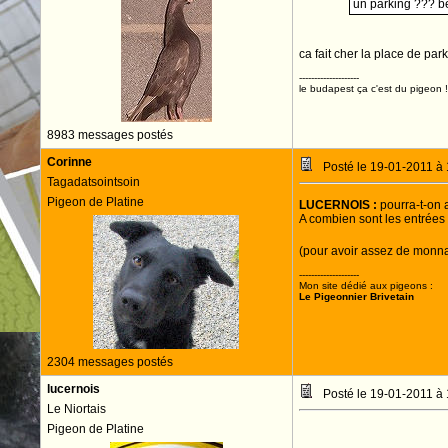
un parking ??? ben
ca fait cher la place de par
--------------------
le budapest ça c'est du pigeon !
8983 messages postés
Corinne
Posté le 19-01-2011 à
Tagadatsointsoin
Pigeon de Platine
LUCERNOIS :
pourra-t-on 
A combien sont les entrées
(pour avoir assez de monn
--------------------
Mon site dédié aux pigeons :
Le Pigeonnier Brivetain
2304 messages postés
lucernois
Posté le 19-01-2011 à
Le Niortais
Pigeon de Platine
Corinne