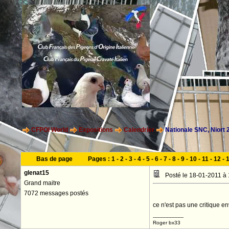
CFPOI World
Expositions
Calendrier
Nationale SNC, Niort 
Bas de page
Pages :
1
-
2
-
3
-
4
-
5
-
6
-
7
-
8
-
9
-
10
-
11
-
12
-
glenat15
Posté le 18-01-2011 à
Grand maitre
7072 messages postés
ce n'est pas une critique e
--------------------
Roger bx33