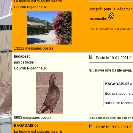
La beauté est toujours bizarre
Gourou Pigeonneux
Bon,prêt pour le départ,en
reconnaitre
--------------------
Les Hautes Alpes:300 jours de s
13222 messages postés
budapest
Posté le 19-01-2011 à
pas tjs facile !
Gourou Pigeonneux
fait suivre une basile arva
BAGADAIS-05 a é
Bon,prêt pour le 
puisse se reconn
--------------------
8983 messages postés
le budapest ça c'est du pigeon !
BAGADAIS-05
Posté le 19-01-2011 à
La beauté est toujours bizarre