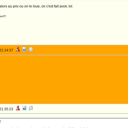
s au prix ou on le loue, on c'est fait avoir, lol.
ur!!!
 21:14:37
 21:35:23
: