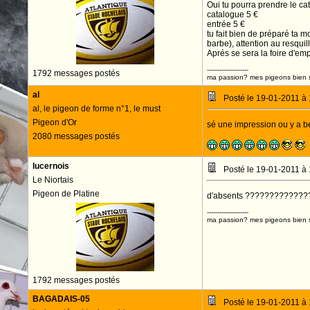
Oui tu pourra prendre le cat
catalogue 5 €
entrée 5 €
tu fait bien de préparé ta 
barbe), attention au resquil
Aprés se sera la foire d'e
--------------------
1792 messages postés
ma passion? mes pigeons bien s
al
Posté le 19-01-2011 à
al, le pigeon de forme n°1, le must
Pigeon d'Or
sé une impression ou y a bea
2080 messages postés
lucernois
Posté le 19-01-2011 à
Le Niortais
Pigeon de Platine
d'absents ?????????????
--------------------
ma passion? mes pigeons bien s
1792 messages postés
BAGADAIS-05
Posté le 19-01-2011 à