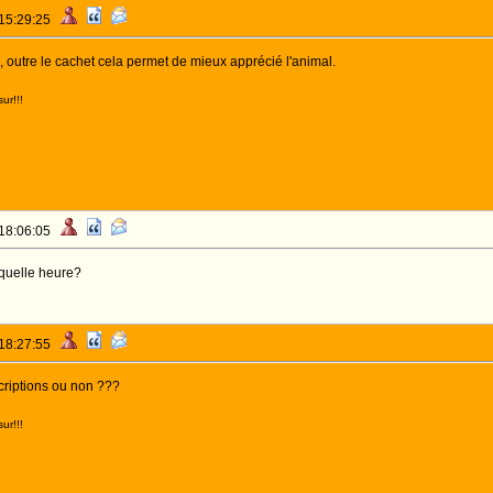
 15:29:25
i, outre le cachet cela permet de mieux apprécié l'animal.
ur!!!
 18:06:05
quelle heure?
 18:27:55
scriptions ou non ???
ur!!!