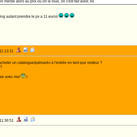
 merde alors au prix ou on le loue, on c'est fait avoir, lol.
king autant prendre le pv a 11 euros
 11:13:11
acheter un catalogue/palmarès à l'entrée en tant que visiteur ?
 ?
aie avec moi
)
 11:36:51