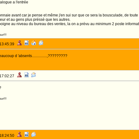
alogue a l'entrée
monnaie avant car je pense et même j'en sui sur que ce sera la bousculade, de toute 
leur et au gens plus préssè que les autres.
mpoigne au niveau du bureau des ventes, la on a prévu au minimum 2 poste informat
ur!!!
 13:45:39
ucoup d 'absents................,?????????
 17:02:27
?
ur!!!
 18:24:50