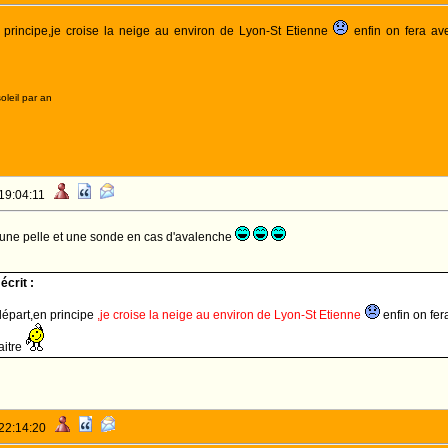
 principe,je croise la neige au environ de Lyon-St Etienne
enfin on fera ave
oleil par an
 19:04:11
r, une pelle et une sonde en cas d'avalenche
crit :
départ,en principe
,je croise la neige au environ de Lyon-St Etienne
enfin on fer
aitre
 22:14:20