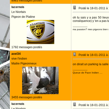
8983 messages postés
lucernois
Posté le 18-01-2011 à
Le Niortais
Pigeon de Platine
oh tu sais y a pas 50 lie
conséquence) y 'en a pas t
--------------------
ma passion? mes pigeons bien s
1792 messages postés
axel34
Posté le 18-01-2011 à
vive l'indien
Maitre Pigeonneux
on dirait un parking la salle
--------------------
Queue de Paon Indien ....
3455 messages postés
lucernois
Posté le 18-01-2011 à
Le Niortais