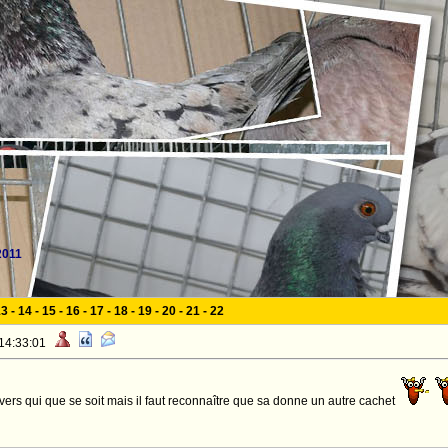
2011
13
-
14
-
15
-
16
-
17
-
18
-
19
-
20
-
21
-
22
 14:33:01
nvers qui que se soit mais il faut reconnaître que sa donne un autre cachet