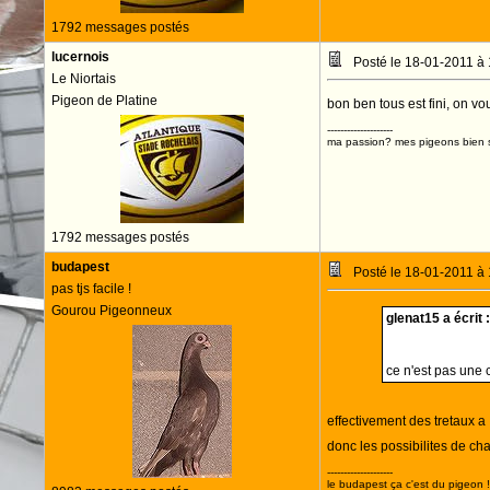
1792 messages postés
lucernois
Posté le 18-01-2011 à
Le Niortais
Pigeon de Platine
bon ben tous est fini, on v
--------------------
ma passion? mes pigeons bien s
1792 messages postés
budapest
Posté le 18-01-2011 à
pas tjs facile !
Gourou Pigeonneux
glenat15 a écrit :
ce n'est pas une 
effectivement des tretaux a 
donc les possibilites de ch
--------------------
le budapest ça c'est du pigeon !