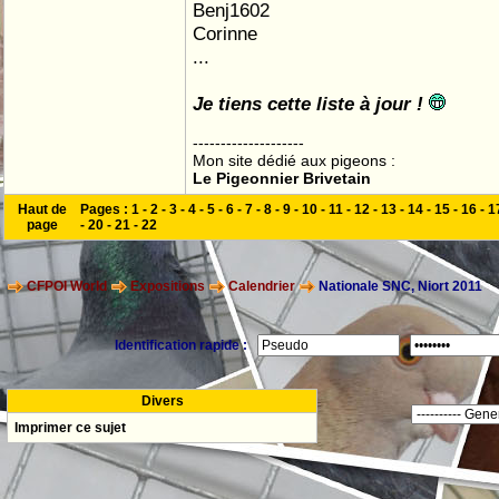
Benj1602
Corinne
...
Je tiens cette liste à jour !
--------------------
Mon site dédié aux pigeons :
Le Pigeonnier Brivetain
Haut de
Pages :
1
-
2
-
3
-
4
-
5
-
6
-
7
-
8
-
9
-
10
-
11
-
12
-
13
-
14
-
15
-
16
-
1
page
-
20
-
21
-
22
CFPOI World
Expositions
Calendrier
Nationale SNC, Niort 2011
Identification rapide :
Divers
Imprimer ce sujet