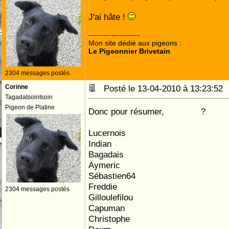
J'ai hâte !
--------------------
Mon site dédié aux pigeons :
Le Pigeonnier Brivetain
2304 messages postés
Corinne
Posté le 13-04-2010 à 13:23:5
Tagadatsointsoin
Pigeon de Platine
Donc pour résumer,
qui y va
?
Lucernois
Indian
Bagadais
Aymeric
Sébastien64
Freddie
2304 messages postés
Gilloulefilou
Capuman
Christophe