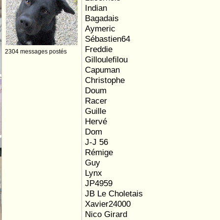
Indian
Bagadais
Aymeric
Sébastien64
Freddie
2304 messages postés
Gilloulefilou
Capuman
Christophe
Doum
Racer
Guille
Hervé
Dom
J-J 56
Rémige
Guy
Lynx
JP4959
JB Le Choletais
Xavier24000
Nico Girard