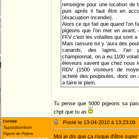
renseigne pour une location de ti
puis aprés il faut être en acc
(évacuation incendie).
Alors ce qui fait que quand l'on f
pigeons que l'on met en avant, 
FFV c'est les volailles qui sont a 
Mais rassure toi y 'aura des pou
canards, des lapins, l'an
championnat, on a eu 1100 volaill
éleveurs savent que chez nous le
RDV (1500 visiteurs de moye
acheté des poupoules, donc on a 
a faire le plein.
Tu pense que 5000 pigeons sa pas
chpt que tu as
Corinne
Posté le 13-04-2010 à 13:23:0
Tagadatsointsoin
Pigeon de Platine
Moi je dis que ça risque d'être supe