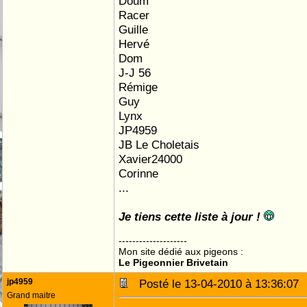
Doum
Racer
Guille
Hervé
Dom
J-J 56
Rémige
Guy
Lynx
JP4959
JB Le Choletais
Xavier24000
Corinne
...
Je tiens cette liste à jour !
--------------------
Mon site dédié aux pigeons :
Le Pigeonnier Brivetain
jp4959
Posté le 13-04-2010 à 13:36:0
Grand maitre