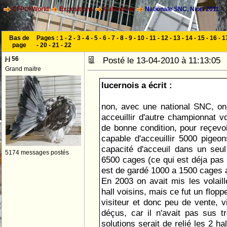
CFPOI World
Expositions
Calendrier
Nationale SNC, Niort 2011
Bas de
Pages :
1
-
2
-
3
-
4
-
5
-
6
-
7
-
8
-
9
-
10
-
11
-
12
-
13
-
14
-
15
-
16
-
1
page
-
20
-
21
-
22
j-j 56
Posté le 13-04-2010 à 11:13:0
Grand maitre
lucernois a écrit :
non, avec une national SNC, on 
acceuillir d'autre championnat vo
de bonne condition, pour reçevoi
capable d'acceuillir 5000 pigeo
capacité d'acceuil dans un seul 
5174 messages postés
6500 cages (ce qui est déja pas m
est de gardé 1000 a 1500 cages au
En 2003 on avait mis les volaill
hall voisins, mais ce fut un flopp
visiteur et donc peu de vente, vi
déçus, car il n'avait pas sus tr
solutions serait de relié les 2 h