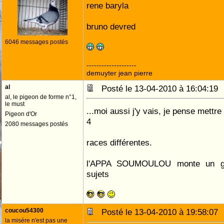
rene baryla
bruno devred
6046 messages postés
--------------------
demuyter jean pierre
al
Posté le 13-04-2010 à 16:04:1
al, le pigeon de forme n°1,
le must
...moi aussi j'y vais, je pense mettr
Pigeon d'Or
4
2080 messages postés
races différentes.
l'APPA SOUMOULOU monte un gro
sujets
coucou54300
Posté le 13-04-2010 à 19:58:0
la misére n'est pas une