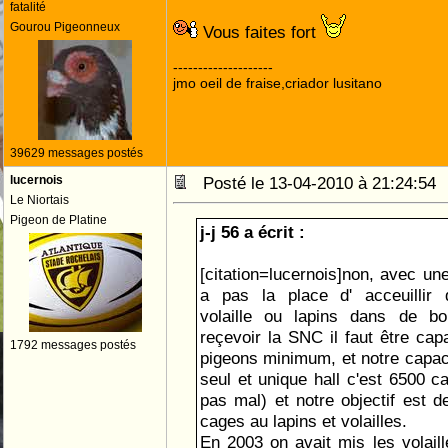
fatalité
Gourou Pigeonneux
Vous faites fort
--------------------
jmo oeil de fraise,criador lusitano
39629 messages postés
lucernois
Posté le 13-04-2010 à 21:24:5
Le Niortais
Pigeon de Platine
j-j 56 a écrit :
[citation=lucernois]non, avec un
a pas la place d' acceuillir 
volaille ou lapins dans de bo
reçevoir la SNC il faut être capa
1792 messages postés
pigeons minimum, et notre capaci
seul et unique hall c'est 6500 c
pas mal) et notre objectif est 
cages au lapins et volailles.
En 2003 on avait mis les volaill