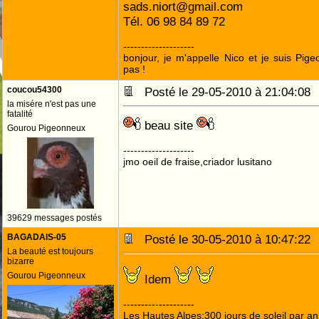
sads.niort@gmail.com
Tél. 06 98 84 89 72
--------------------
bonjour, je m'appelle Nico et je suis Pige
pas !
coucou54300
Posté le 29-05-2010 à 21:04:0
la misére n'est pas une
fatalité
beau site
Gourou Pigeonneux
--------------------
jmo oeil de fraise,criador lusitano
39629 messages postés
BAGADAIS-05
Posté le 30-05-2010 à 10:47:2
La beauté est toujours
bizarre
Gourou Pigeonneux
Idem
--------------------
Les Hautes Alpes:300 jours de soleil par an