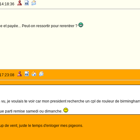
 14:18:36
e et payée... Peut-on ressortir pour rerentrer ?
 17:23:08
s vu, je voulais te voir car mon president recherche un cpl de rouleur de birmingham
que parti remise samedi ou dimanche.
oup de vent, juste le temps d'enloger mes pigeons.