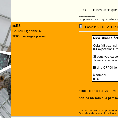
Ouah, ta besoin de quel
--------------------
ma passion? mes pigeons bien s
gui85
Posté le 21-01-2011 à
Gourou Pigeonneux
9666 messages postés
Nico Girard a écri
Cela fait pas mal
les expositions, m
Si vous voulez ve
Je serais facile à
Et si le CFPOI ti
à samedi
nico
mince, je t'ais pas vu, je v
bon, ce ne sera que parti 
--------------------
Pour s'adresser à ma personne, 
Ô sa Grandeur, son Excellence, D