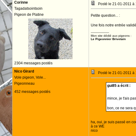
Corinne
Posté le 21-01-2011 à
Tagadatsointsoin
Pigeon de Platine
Petite question... :
Une fois notre entrée validé
--------------------
Mon site dédié aux pigeons :
Le Pigeonnier Brivetain
2304 messages postés
Nico Girard
Posté le 21-01-2011 à
Vole pigeon, Vole...
Pigeonneau
gui85 a écrit :
452 messages postés
mince, je t'ais pa
bon, ce ne sera 
ha, oui, je suis passé en c
à ce WE
nico