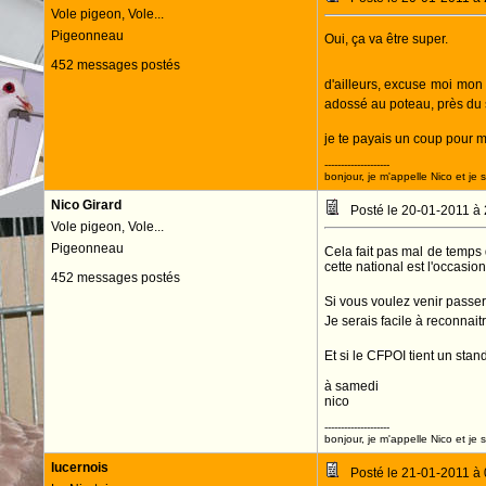
Vole pigeon, Vole...
Pigeonneau
Oui, ça va être super.
452 messages postés
d'ailleurs, excuse moi mon 
adossé au poteau, près du
je te payais un coup pour 
--------------------
bonjour, je m'appelle Nico et je 
Nico Girard
Posté le 20-01-2011 à
Vole pigeon, Vole...
Pigeonneau
Cela fait pas mal de temps 
cette national est l'occasio
452 messages postés
Si vous voulez venir passer
Je serais facile à reconnai
Et si le CFPOI tient un sta
à samedi
nico
--------------------
bonjour, je m'appelle Nico et je 
lucernois
Posté le 21-01-2011 à