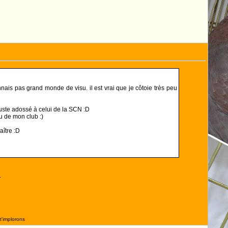
nais pas grand monde de visu. il est vrai que je côtoie très peu
juste adossé à celui de la SCN :D
eu de mon club :)
aître :D
.
t'implorons