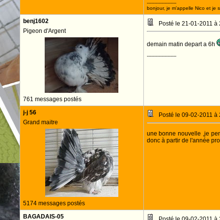
--------------------
bonjour, je m'appelle Nico et je 
benj1602
Posté le 21-01-2011 à
Pigeon d'Argent
demain matin depart a 6h
--------------------
761 messages postés
j-j 56
Posté le 09-02-2011 à
Grand maitre
une bonne nouvelle ,je pen
donc à partir de l'année pr
5174 messages postés
BAGADAIS-05
Posté le 09-02-2011 à