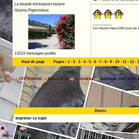
La beauté est toujours bizarre
Gourou Pigeonneux
--------------------
Les Hautes Alpes:300 jours de s
13222 messages postés
Haut de page
Pages :
1
-
2
-
3
-
4
-
5
-
6
-
7
-
8
-
9
-
10
-
11
-
12
-
CFPOI World
Expositions
Calendrier
Nationale SNC, Niort 
Divers
Imprimer ce sujet