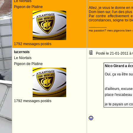
Le Niortais
Pigeon de Platine
Allez, je vous le donne en m
Dom bien sur, l'un des plu
Par contre effectivement 
circonstances, soigne toi bi
--------------------
ma passion? mes pigeons bien s
1792 messages postés
lucernois
Posté le 21-01-2011 à
Le Niortais
Pigeon de Platine
Nico Girard a écri
Oui, ça va être su
d'ailleurs, excus
place l'escabeau 
1792 messages postés
je te payais un c