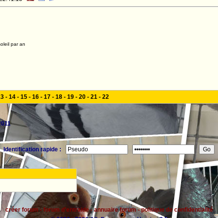
oleil par an
13
-
14
-
15
-
16
-
17
-
18
-
19
-
20
-
21
-
22
2011
Identification rapide :
créer forum
-
forum d'entraide
-
annuaire forum
-
politique de confidentialité