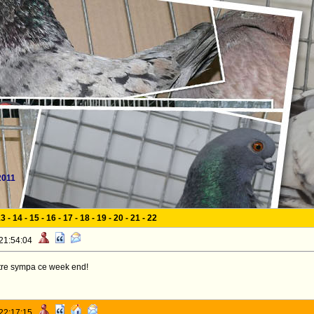
2011
13
-
14
-
15
-
16
-
17
-
18
-
19
-
20
-
21
-
22
 21:54:04
etre sympa ce week end!
 22:17:15