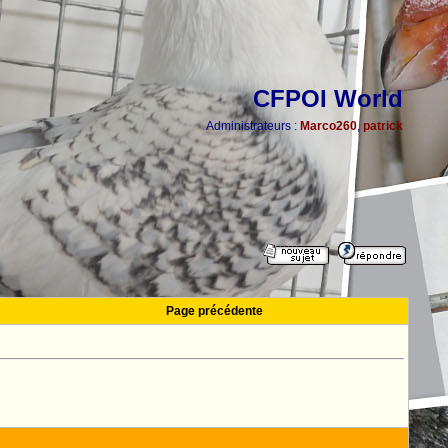
CFPOI World
Administrateurs :
Marco260
,
patrick
Page précédente