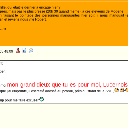
ille, qui était le dernier a encagé hier ?
s prés, mais pas le plus préssé (20h 30 quand même), a ces éleveurs de Modéne.
en faisant le pointage des personnes manquantes hier soir, il nous manquait 
en et reviens nous vite Robert.
ur!!!
 05:48:09
t :
per.
mon grand dieux que tu es pour moi, Lucernoi
e moi
que j'ai emprunté, il est resté adossé au poteau, près du stand de la SNC,
oup pour me faire excuser