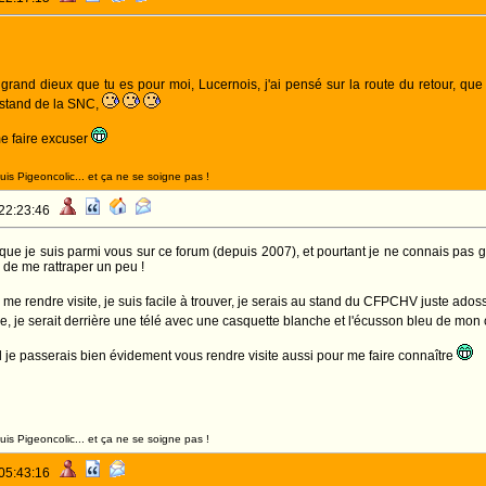
grand dieux que tu es pour moi, Lucernois, j'ai pensé sur la route du retour, que j
 stand de la SNC,
me faire excuser
suis Pigeoncolic... et ça ne se soigne pas !
 22:23:46
que je suis parmi vous sur ce forum (depuis 2007), et pourtant je ne connais pas gr
n de me rattraper un peu !
 me rendre visite, je suis facile à trouver, je serais au stand du CFPCHV juste ado
tre, je serait derrière une télé avec une casquette blanche et l'écusson bleu de mon
nd je passerais bien évidement vous rendre visite aussi pour me faire connaître
suis Pigeoncolic... et ça ne se soigne pas !
 05:43:16