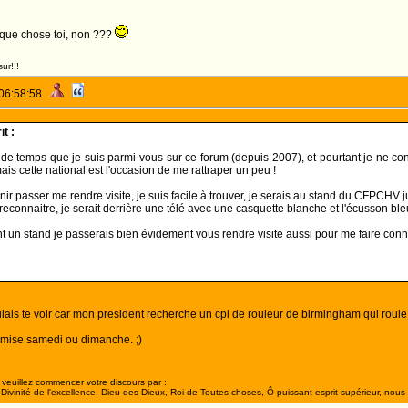
que chose toi, non ???
ur!!!
 06:58:58
t :
 de temps que je suis parmi vous sur ce forum (depuis 2007), et pourtant je ne con
ais cette national est l'occasion de me rattraper un peu !
nir passer me rendre visite, je suis facile à trouver, je serais au stand du CFPCHV 
 reconnaitre, je serait derrière une télé avec une casquette blanche et l'écusson bl
ent un stand je passerais bien évidement vous rendre visite aussi pour me faire conn
oulais te voir car mon president recherche un cpl de rouleur de birmingham qui roule
remise samedi ou dimanche. ;)
veuillez commencer votre discours par :
ivinité de l'excellence, Dieu des Dieux, Roi de Toutes choses, Ô puissant esprit supérieur, nous 