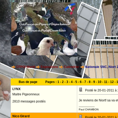
CFPOI World
Expositions
Calendrier
Nationale SNC, Niort 
Bas de page
Pages :
1
-
2
-
3
-
4
-
5
-
6
-
7
-
8
-
9
-
10
-
11
-
12
-
LYNX
Posté le 20-01-2011 à
Maitre Pigeonneux
Je reviens de Niort! sa va 
2810 messages postés
--------------------
Paul CHAMBON
Nico Girard
Posté le 20-01-2011 à