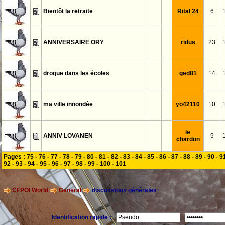
Bientôt la retraite
Rital 24
6
ANNIVERSAIRE ORY
ridus
23
drogue dans les écoles
ged81
14
ma ville innondée
yo42110
10
le
ANNIV LOVANEN
9
chardon
Pages :
75
-
76
-
77
-
78
-
79
-
80
-
81
-
82
-
83
-
84
-
85
-
86
-
87
-
88
-
89
-
90
-
9
92
-
93
-
94
-
95
-
96
-
97
-
98
-
99
-
100
-
101
CFPOI World
General
discussions générales
Identification rapide :