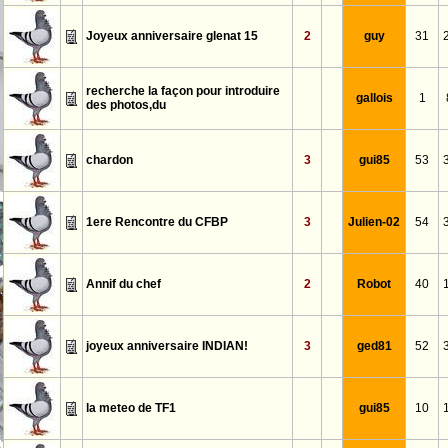
Joyeux anniversaire glenat 15
2
guy
31
recherche la façon pour introduire
gallois
1
des photos,du
chardon
3
gui85
53
1ere Rencontre du CFBP
3
Julien-02
54
Annif du chef
2
Robot
40
joyeux anniversaire INDIAN!
3
ged81
52
la meteo de TF1
gui85
10