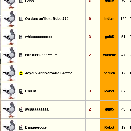
robot
3
gui85
70
Où dont qu'il est Robot???
6
indian
125
whiteeeeeeeeee
3
gui85
51
bah alors????!!!!!!!
2
valoche
47
Joyeux anniversaire Laetitia
patrick
17
Chiant
3
Robot
67
aylaaaaaaaaa
2
gui85
45
Banqueroute
Robot
19