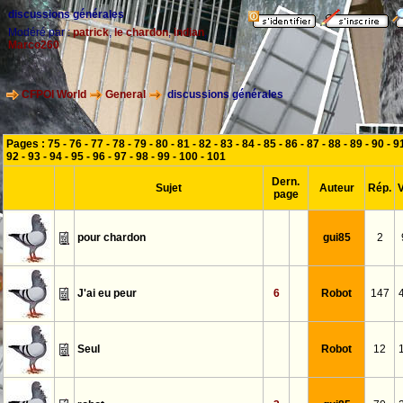
discussions générales
Modéré par :
patrick
,
le chardon
,
indian
,
Marco260
CFPOI World
General
discussions générales
Pages :
75
-
76
-
77
-
78
-
79
-
80
-
81
-
82
-
83
-
84
-
85
-
86
-
87
-
88
-
89
-
90
-
9
92
-
93
-
94
-
95
-
96
-
97
-
98
-
99
-
100
-
101
Dern.
Sujet
Auteur
Rép.
page
pour chardon
gui85
2
J'ai eu peur
6
Robot
147
Seul
Robot
12