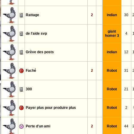
Rattage
2
indian
30
giant
de l'aide svp
4
homer 3
Grève des posts
indian
12
Faché
2
Robot
31
300
Robot
21
Payer plus pour produire plus
Robot
2
Perte d'un ami
2
Robot
44